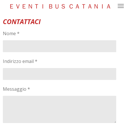
ＥＶＥＮＴＩ ＢＵＳ ＣＡＴＡＮＩＡ
Vai
al
contenuto
CONTATTAC
I
principale
Nome *
Indirizzo email *
Messaggio *