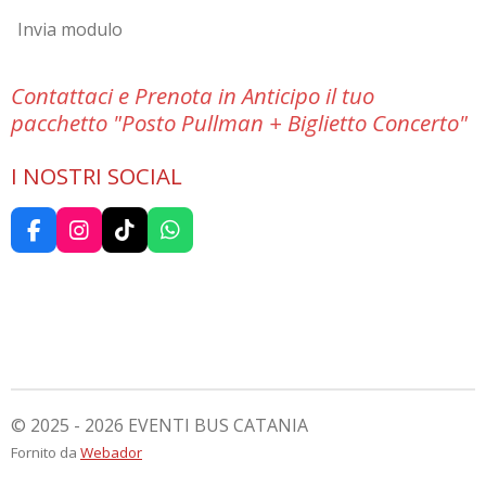
Invia modulo
Contattaci e Prenota in Anticipo il tuo
pacchetto "Posto Pullman + Biglietto Concerto"
I NOSTRI SOCIAL
F
I
T
W
a
n
i
h
c
s
k
a
e
t
T
t
b
a
o
s
o
g
k
A
o
r
p
k
a
p
m
© 2025 - 2026 EVENTI BUS CATANIA
Fornito da
Webador