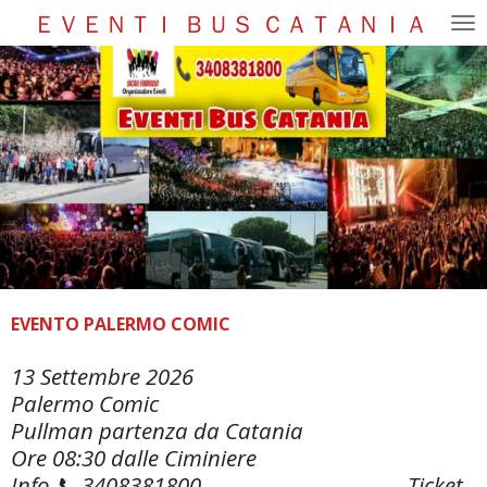
ＥＶＥＮＴＩ ＢＵＳ ＣＡＴＡＮＩＡ
Vai
al
contenuto
principale
EVENTO PALERMO COMIC
13 Settembre 2026
Palermo Comic
Pullman partenza da Catania
Ore 08:30 dalle Ciminiere
Info 📞 3408381800 Ticket