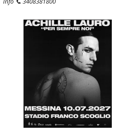
Info 📞 3408381800